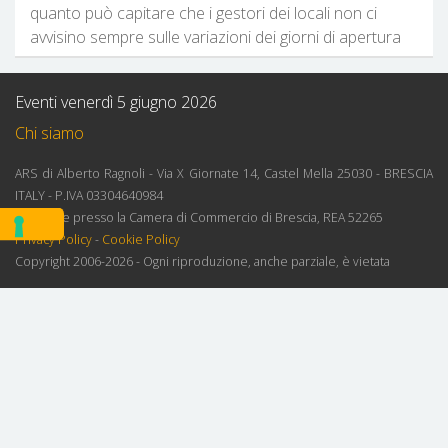
quanto può capitare che i gestori dei locali non ci
avvisino sempre sulle variazioni dei giorni di apertura
Eventi venerdì 5 giugno 2026
Chi siamo
ARS di Alberto Ragnoli - Via X Giornate 14, Castel Mella 25030 - BRESCIA
ITALY - P.IVA 03304640984
Iscrizione presso la Camera di Commercio di Brescia, REA 52265
Privacy Policy
-
Cookie Policy
Copyright 2006-2026 - Ogni riproduzione, anche parziale, è vietata