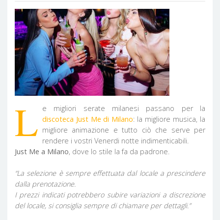
L
e migliori serate milanesi passano per la
discoteca Just Me di Milano
: la migliore musica, la
migliore animazione e tutto ciò che serve per
rendere i vostri Venerdi notte indimenticabili.
Just Me a Milano
, dove lo stile la fa da padrone.
“La selezione è sempre effettuata dal locale a prescindere
dalla prenotazione.
I prezzi indicati potrebbero subire variazioni a discrezione
del locale, si consiglia sempre di chiamare per dettagli.”