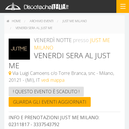
HOME
ARCHIVIO EVENTI
JUST ME MILANO
VENERDI SERA AL JUST ME
VENERDÌ NOTTE
presso
JUST ME
MILANO
VENERDI SERA AL JUST
ME
Via Luigi Camoens c/o Torre Branca, snc - Milano,
20121 - (MI), IT
vedi mappa
! QUESTO EVENTO È SCADUTO !
GUARDA GLI EVENTI AGGIORNATI
INFO E PRENOTAZIONI JUST ME MILANO:
02311817 - 3337543792