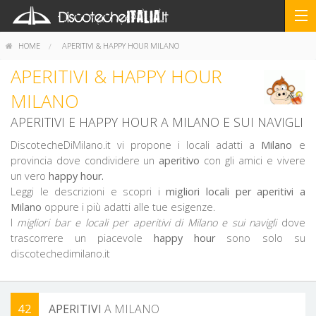
HOME
APERITIVI & HAPPY HOUR MILANO
APERITIVI & HAPPY HOUR
MILANO
APERITIVI E HAPPY HOUR A MILANO E SUI NAVIGLI
DiscotecheDiMilano.it vi propone i locali adatti a
Milano
e
provincia dove condividere un
aperitivo
con gli amici e vivere
un vero
happy hour.
Leggi le descrizioni e scopri i
migliori locali per aperitivi a
Milano
oppure i più adatti alle tue esigenze.
I
migliori bar e locali per aperitivi di Milano e sui navigli
dove
trascorrere un piacevole
happy hour
sono solo su
discotechedimilano.it
42
APERITIVI
A MILANO