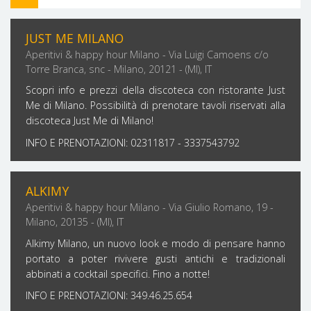
FILTRA PER ZONA
JUST ME MILANO
Aperitivi & happy hour Milano - Via Luigi Camoens c/o
Torre Branca, snc - Milano, 20121 - (MI), IT
Scopri info e prezzi della discoteca con ristorante Just
Me di Milano. Possibilità di prenotare tavoli riservati alla
discoteca Just Me di Milano!
INFO E PRENOTAZIONI: 02311817 - 3337543792
ALKIMY
Aperitivi & happy hour Milano - Via Giulio Romano, 19 -
Milano, 20135 - (MI), IT
Alkimy Milano, un nuovo look e modo di pensare hanno
portato a poter rivivere gusti antichi e tradizionali
abbinati a cocktail specifici. Fino a notte!
INFO E PRENOTAZIONI: 349.46.25.654