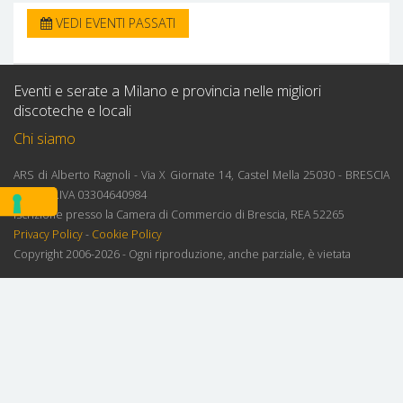
VEDI EVENTI PASSATI
Eventi e serate a Milano e provincia nelle migliori
discoteche e locali
Chi siamo
ARS di Alberto Ragnoli - Via X Giornate 14, Castel Mella 25030 - BRESCIA
ITALY - P.IVA 03304640984
Iscrizione presso la Camera di Commercio di Brescia, REA 52265
Privacy Policy
-
Cookie Policy
Copyright 2006-2026 - Ogni riproduzione, anche parziale, è vietata