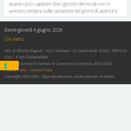
quanto può capitare che i gestori dei locali non ci
avvisino sempre sulle variazioni dei giorni di apertura
Eventi giovedì 4 giugno 2026
Chi siamo
ARS di Alberto Ragnoli - Via X Giornate 14, Castel Mella 25030 - BRESCIA
ITALY - P.IVA 03304640984
Iscrizione presso la Camera di Commercio di Brescia, REA 52265
Privacy Policy
-
Cookie Policy
Copyright 2006-2026 - Ogni riproduzione, anche parziale, è vietata