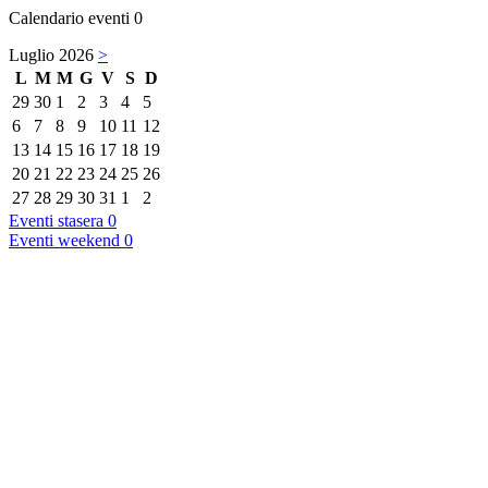
Calendario eventi
0
Luglio 2026
>
L
M
M
G
V
S
D
29
30
1
2
3
4
5
6
7
8
9
10
11
12
13
14
15
16
17
18
19
20
21
22
23
24
25
26
27
28
29
30
31
1
2
Eventi stasera
0
Eventi weekend
0