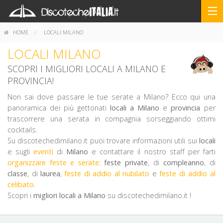
HOME
LOCALI MILANO
LOCALI MILANO
SCOPRI I MIGLIORI LOCALI A MILANO E
PROVINCIA!
Non sai dove passare le tue serate a Milano? Ecco qui una
panoramica dei più gettonati
locali a Milano
e
provincia
per
trascorrere una serata in compagnia sorseggiando ottimi
cocktails.
Su discotechedimilano.it puoi trovare informazioni utili sui
locali
e sugli
eventi
di
Milano
e contattare il nostro staff per farti
organizzare feste e serate
:
feste private
, di
compleanno
, di
classe
, di
laurea
,
feste di addio al nubilato
e
feste di addio al
celibato
.
Scopri i
migliori locali a Milano
su discotechedimilano.it !