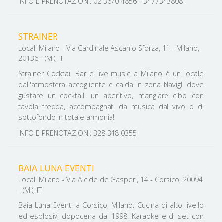
INFO E PRENOTAZIONI: 02 3670 4856 - 3477343808
STRAINER
Locali Milano - Via Cardinale Ascanio Sforza, 11 - Milano,
20136 - (Mi), IT
Strainer Cocktail Bar e live music a Milano è un locale
dall'atmosfera accogliente e calda in zona Navigli dove
gustare un cocktail, un aperitivo, mangiare cibo con
tavola fredda, accompagnati da musica dal vivo o di
sottofondo in totale armonia!
INFO E PRENOTAZIONI: 328 348 0355
BAIA LUNA EVENTI
Locali Milano - Via Alcide de Gasperi, 14 - Corsico, 20094
- (Mi), IT
Baia Luna Eventi a Corsico, Milano: Cucina di alto livello
ed esplosivi dopocena dal 1998! Karaoke e dj set con