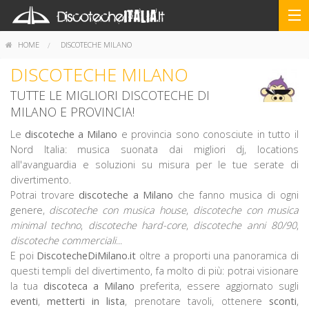
HOME
DISCOTECHE MILANO
DISCOTECHE MILANO
TUTTE LE MIGLIORI DISCOTECHE DI
MILANO E PROVINCIA!
Le
discoteche a Milano
e provincia sono conosciute in tutto il
Nord Italia: musica suonata dai migliori dj, locations
all'avanguardia e soluzioni su misura per le tue serate di
divertimento.
Potrai trovare
discoteche a Milano
che fanno musica di ogni
genere,
discoteche con musica house
,
discoteche con musica
minimal techno
,
discoteche hard-core
,
discoteche anni 80/90
,
discoteche commerciali
...
E poi
DiscotecheDiMilano.it
oltre a proporti una panoramica di
questi templi del divertimento, fa molto di più: potrai visionare
la tua
discoteca a Milano
preferita, essere aggiornato sugli
eventi
,
metterti in lista
, prenotare tavoli, ottenere
sconti
,