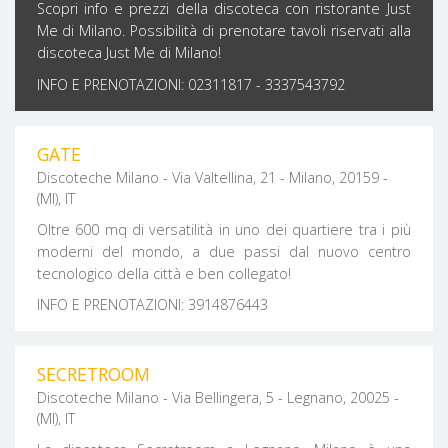
Scopri info e prezzi della discoteca con ristorante Just
Me di Milano. Possibilità di prenotare tavoli riservati alla
discoteca Just Me di Milano!
INFO E PRENOTAZIONI: 02311817 - 3337543792
GATE
Discoteche Milano - Via Valtellina, 21 - Milano, 20159 -
(MI), IT
Oltre 600 mq di versatilità in uno dei quartiere tra i più
moderni del mondo, a due passi dal nuovo centro
tecnologico della città e ben collegato!
INFO E PRENOTAZIONI: 3914876443
SECRETROOM
Discoteche Milano - Via Bellingera, 5 - Legnano, 20025 -
(MI), IT