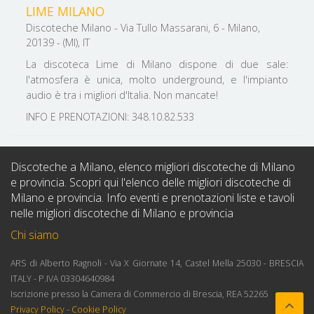
LIME MILANO
Discoteche Milano - Via Tullo Massarani, 6 - Milano,
20139 - (MI), IT
La discoteca Lime di Milano dispone di due sale:
l'atmosfera è unica, molto underground, e l'impianto
audio è tra i migliori d'Italia. Non mancate!
INFO E PRENOTAZIONI: 348.10.82.533
Discoteche a Milano, elenco migliori discoteche di Milano
e provincia. Scopri qui l'elenco delle migliori discoteche di
Milano e provincia. Info eventi e prenotazioni liste e tavoli
nelle migliori discoteche di Milano e provincia
Chi siamo
ARS di Alberto Ragnoli - Via X Giornate 14, Castel Mella 25030 - BRESCIA
ITALY - P.IVA 03304640984
Iscrizione presso la Camera di Commercio di Brescia, REA 52265
Privacy Policy
-
Cookie Policy