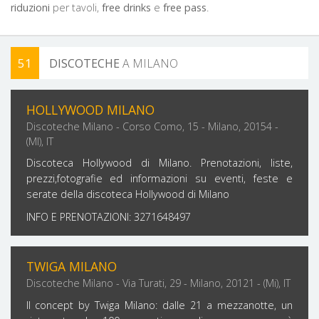
riduzioni
per tavoli,
free drinks
e
free pass
.
51
DISCOTECHE
A MILANO
FILTRA PER ZONA
HOLLYWOOD MILANO
Discoteche Milano - Corso Como, 15 - Milano, 20154 -
(MI), IT
Discoteca Hollywood di Milano. Prenotazioni, liste,
prezzi,fotografie ed informazioni su eventi, feste e
serate della discoteca Hollywood di Milano
INFO E PRENOTAZIONI: 3271648497
TWIGA MILANO
Discoteche Milano - Via Turati, 29 - Milano, 20121 - (Mi), IT
Il concept by Twiga Milano: dalle 21 a mezzanotte, un