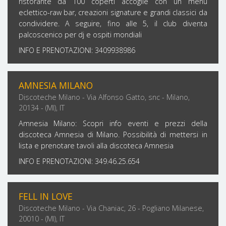
ristorante da 100 coperti accoglie con un menù
eclettico-raw bar, creazioni signature e grandi classici da
condividere. A seguire, fino alle 5, il club diventa
palcoscenico per dj e ospiti mondiali
INFO E PRENOTAZIONI: 3409938986
AMNESIA MILANO
Discoteche Milano - Via Alfonso Gatto, snc - Milano,
20134 - (MI), IT
Amnesia Milano: Scopri info eventi e prezzi della
discoteca Amnesia di Milano. Possibilità di mettersi in
lista e prenotare tavoli alla discoteca Amnesia
INFO E PRENOTAZIONI: 349.46.25.654
FELL IN LOVE
Discoteche Milano - Via Chaniac, 26 - Pogliano Milanese,
20010 - (MI), IT