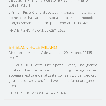
Discoteche Milano - Via Gastone Pisoni , 1 - Milano,
20121 - (MI), IT
L'Armani Privè è una discoteca milanese firmata da un
nome che ha fatto la storia della moda mondiale:
Giorgio Armani. Contattaci per prenotare il tuo tavolo!
INFO E PRENOTAZIONI: 02 6231 2655
BH BLACK HOLE MILANO
Discoteche Milano - Viale Umbria, 120 - Milano, 20135 -
(Mi), IT
Il BLACK HOLE offre uno Spazio Eventi, una grande
location divisibile a secondo di ogni esigenza ed
appena allestita e climatizzata, con servizio bar dedicati,
guardaroba, area privè e tavoli, zona fumatori, garden
area.
INFO E PRENOTAZIONI: 349.46.69.374