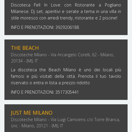
Discoteca Fell In Love con Ristorante a Pogliano
Milanese. Dj set, aperitivi e serate a tema in una villa in
stile moresco con arredi trendy, ristorante e 2 piscine!
INFO E PRENOTAZIONI: 3929206188
THE BEACH
Discoteche Milano - Via Arcangelo Corelli, 62 - Milano,
20134 - (MI), IT
La discoteca the Beach Milano è uno dei locali più
famosi e più visitati della città. Prenota il tuo tavolo
riservato o entra in lista a prezzo ridotto
INFO E PRENOTAZIONI: 3517305441
JUST ME MILANO
Discoteche Milano - Via Luigi Camoens c/o Torre Branca,
snc - Milano, 20121 - (MI), IT