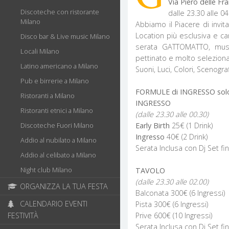
Via Piero delle Fr
Discoteche con ristorante
dalle 23.30 alle 04
Milano
Abbiamo il Piacere di invita
Location più esclusiva e car
Disco bar & Live music Milano
serata GATTOMATTO, music
Locali Milano
pettinato e molto selezionat
Latino americano a Milano
Suoni, Luci, Colori, Scenogr
Pub e birrerie a Milano
FORMULE di INGRESSO so
Ristoranti a Milano
INGRESSO
Ristoranti etnici a Milano
(dalle 23.30 alle 00.30)
Early Birth
25€ (1 Drink)
Discoteche Fuori Milano
Ingresso
40€ (2 Drink)
Addio al nubilato a Milano
Serata Inclusa con Dj Set fin
Addio al celibato a Milano
Night club Milano
TAVOLO
(dalle 23.30 alle 02.00)
ORGANIZZA LA TUA FESTA
Balconata 300€ (6 Ingressi)
CALENDARIO EVENTI
Pista 300€ (6 Ingressi)
Prive 600€ (10 Ingressi)
FESTIVITÀ
Serata Inclusa con Dj Set fin