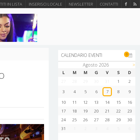
ITI IN LISTA
INSERISCI LOCALE
NEWSLETTER
CONTATTI
0
CALENDARIO EVENTI
Agosto 2026
>
L
M
M
G
V
S
D
DO
27
28
29
30
31
1
2
3
4
5
6
8
9
7
10
11
12
13
14
15
16
17
18
19
20
21
22
23
24
25
26
27
28
29
30
31
1
2
3
4
5
6