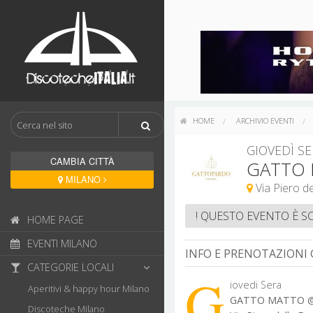
HOME
ARCHIVIO EVENTI
GIOVEDÌ SE
CAMBIA CITTÀ
GATTO 
MILANO
! QUESTO EVENTO È S
HOME PAGE
EVENTI MILANO
INFO E PRENOTAZIONI
CATEGORIE LOCALI
G
iovedi Sera
Aperitivi & happy hour Milano
GATTO MATTO 
Discoteche Milano