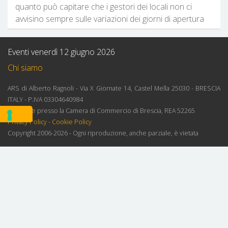
quanto può capitare che i gestori dei locali non ci
avvisino sempre sulle variazioni dei giorni di apertura
Eventi venerdì 12 giugno 2026
Chi siamo
ARS di Alberto Ragnoli - Via X Giornate 14, Castel Mella 25030 - BRESCIA
ITALY - P.IVA 03304640984
Iscrizione presso la Camera di Commercio di Brescia, REA 52265
Privacy Policy
-
Cookie Policy
Copyright 2006-2026 - Ogni riproduzione, anche parziale, è vietata