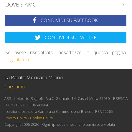
DOVE SIAMO
CONDIVIDI SU FACEBOOK
CONDIVIDI SU TWITTER
Se avete riscontrato inesattezze in questa pagina
segnalatecelo
.
La Parrilla Mexicana Milano
Chi siamo
ARS di Alberto Ragnoli - Via X Giornate 14, Castel Mella 25030 - BRESCIA
ITALY - P.IVA 03304640984
Iscrizione presso la Camera di Commercio di Brescia, REA 52265
Privacy Policy
-
Cookie Policy
Copyright 2006-2026 - Ogni riproduzione, anche parziale, è vietata