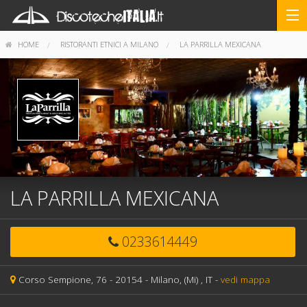
HOME
RISTORANTI ETNICI A MILANO
LA PARRILLA MEXICANA
LA PARRILLA MEXICANA
0233614449
Corso Sempione, 76 -
20154 -
Milano,
(Mi)
, IT
-
vedi mappa