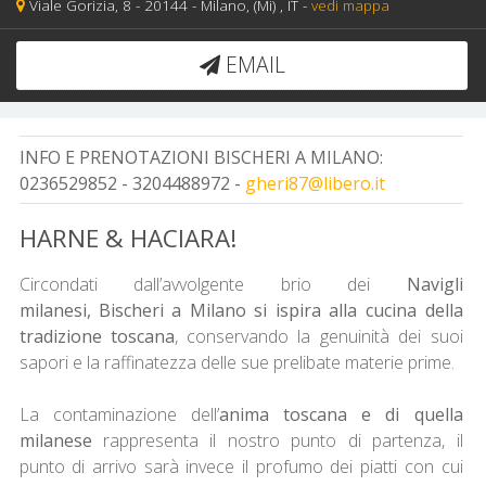
Viale Gorizia, 8 -
20144 -
Milano,
(Mi)
, IT
-
vedi mappa
EMAIL
INFO E PRENOTAZIONI BISCHERI A MILANO:
0236529852 - 3204488972 -
gheri87@libero.it
HARNE & HACIARA!
Circondati dall’avvolgente brio dei
Navigli
milanesi,
Bischeri a Milano si ispira alla cucina della
tradizione toscana
, conservando la genuinità dei suoi
sapori e la raffinatezza delle sue prelibate materie prime.
La contaminazione dell’
anima toscana e di quella
milanese
rappresenta il nostro punto di partenza, il
punto di arrivo sarà invece il profumo dei piatti con cui