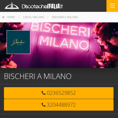
HOME
LOCALI MILANO
BISCHERI A MILANO
BISCHERI A MILANO
0236529852
3204488972