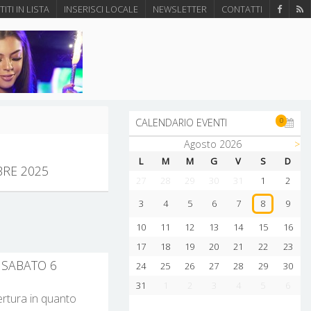
ITI IN LISTA
INSERISCI LOCALE
NEWSLETTER
CONTATTI
0
CALENDARIO EVENTI
Agosto 2026
>
L
M
M
G
V
S
D
ILANO PER SABATO 6 SETTEMBRE 2025
27
28
29
30
31
1
2
3
4
5
6
7
9
8
10
11
12
13
14
15
16
17
18
19
20
21
22
23
SABATO 6
24
25
26
27
28
29
30
31
1
2
3
4
5
6
pertura in quanto