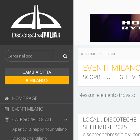
HOME
EVENTI
CAMBIA CITTÀ
MILANO
Nessun elemento trovato.
HOME PAGE
EVENTI MILANO
LOCALI, DISCOTECHE, 
CATEGORIE LOCALI
SETTEMBRE 2025
Aperitivi & happy hour Milano
discotechebrescia.it vi co
Discoteche Milano