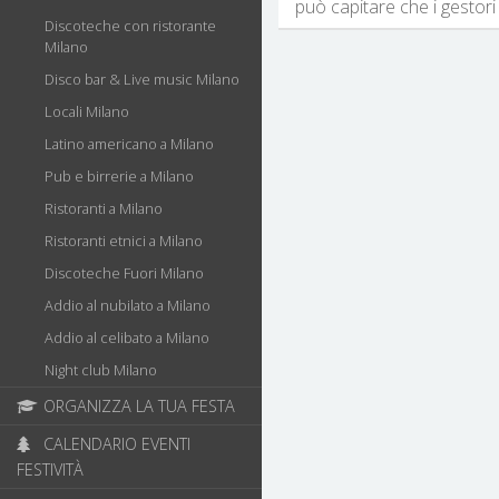
può capitare che i gestori 
Discoteche con ristorante
Milano
Disco bar & Live music Milano
Locali Milano
Latino americano a Milano
Pub e birrerie a Milano
Ristoranti a Milano
Ristoranti etnici a Milano
Discoteche Fuori Milano
Addio al nubilato a Milano
Addio al celibato a Milano
Night club Milano
ORGANIZZA LA TUA FESTA
CALENDARIO EVENTI
FESTIVITÀ