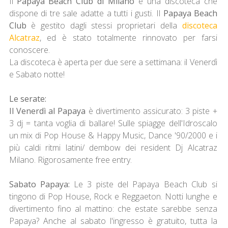
Il
Papaya Beach Club di Milano
è una discoteca che
dispone di tre sale adatte a tutti i gusti. Il
Papaya Beach
Club
è gestito dagli stessi proprietari della
discoteca
Alcatraz
, ed è stato totalmente rinnovato per farsi
conoscere.
La discoteca è aperta per due sere a settimana: il Venerdì
e Sabato notte!
Le serate:
Il Venerdì al Papaya
è divertimento assicurato: 3 piste +
3 dj = tanta voglia di ballare! Sulle spiagge dell'Idroscalo
un mix di Pop House & Happy Music, Dance '90/2000 e i
più caldi ritmi latini/ dembow dei resident Dj Alcatraz
Milano. Rigorosamente free entry.
Sabato Papaya:
Le 3 piste del Papaya Beach Club si
tingono di Pop House, Rock e Reggaeton. Notti lunghe e
divertimento fino al mattino: che estate sarebbe senza
Papaya? Anche al sabato l'ingresso è gratuito, tutta la