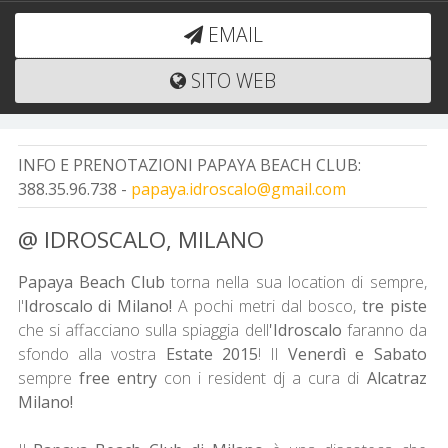
EMAIL
SITO WEB
INFO E PRENOTAZIONI PAPAYA BEACH CLUB:
388.35.96.738 -
papaya.idroscalo@gmail.com
@ IDROSCALO, MILANO
Papaya Beach Club
torna nella sua location di sempre,
l'
Idroscalo di Milano!
A pochi metri dal bosco,
tre piste
che si affacciano sulla spiaggia dell
'Idroscalo
faranno da
sfondo alla vostra
Estate 2015
! Il
Venerdì e Sabato
sempre
free entry
con i resident dj a cura di
Alcatraz
Milano!