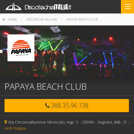
HOME
DISCOTECHE MILANO
PAPAYA BEACH CLUB
PAPAYA BEACH CLUB
388.35.96.738
Via Circonvallazione Idroscalo, ingr. 5 -
20090 -
Segrate,
(MI)
, IT
-
vedi mappa