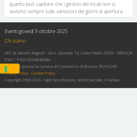
quanto può capitare che i gestori dei locali non ci
avvisino sempre sulle variazioni dei giorni di apertura
Eventi giovedì 9 ottobre 2025
Chi siamo
ARS di Alberto Ragnoli - Via X Giornate 14, Castel Mella 25030 - BRESCIA
ITALY - P.IVA 03304640984
Iscrizione presso la Camera di Commercio di Brescia, REA 52265
Privacy Policy
-
Cookie Policy
Copyright 2006-2026 - Ogni riproduzione, anche parziale, è vietata