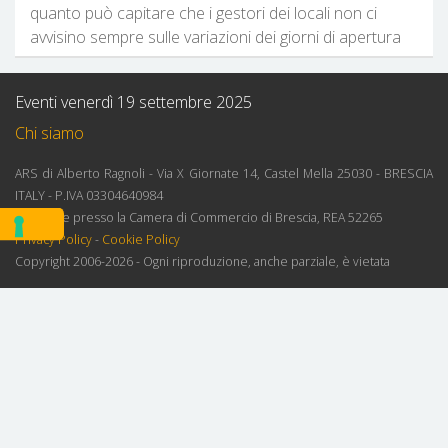
quanto può capitare che i gestori dei locali non ci
avvisino sempre sulle variazioni dei giorni di apertura
Eventi venerdì 19 settembre 2025
Chi siamo
ARS di Alberto Ragnoli - Via X Giornate 14, Castel Mella 25030 - BRESCIA
ITALY - P.IVA 03304640984
Iscrizione presso la Camera di Commercio di Brescia, REA 52265
Privacy Policy
-
Cookie Policy
Copyright 2006-2026 - Ogni riproduzione, anche parziale, è vietata