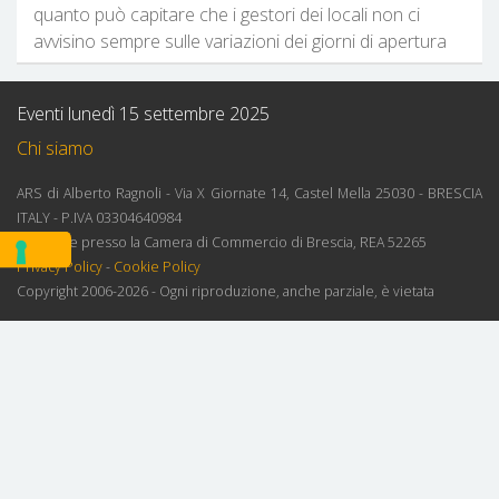
quanto può capitare che i gestori dei locali non ci
avvisino sempre sulle variazioni dei giorni di apertura
Eventi lunedì 15 settembre 2025
Chi siamo
ARS di Alberto Ragnoli - Via X Giornate 14, Castel Mella 25030 - BRESCIA
ITALY - P.IVA 03304640984
Iscrizione presso la Camera di Commercio di Brescia, REA 52265
Privacy Policy
-
Cookie Policy
Copyright 2006-2026 - Ogni riproduzione, anche parziale, è vietata