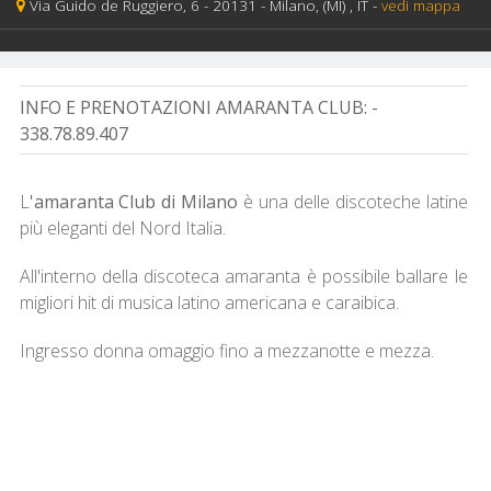
Via Guido de Ruggiero, 6 -
20131 -
Milano,
(MI)
, IT
-
vedi mappa
INFO E PRENOTAZIONI AMARANTA CLUB:
-
338.78.89.407
L
'amaranta Club di Milano
è una delle discoteche latine
più eleganti del Nord Italia.
All'interno della discoteca amaranta è possibile ballare le
migliori hit di musica latino americana e caraibica.
Ingresso donna omaggio fino a mezzanotte e mezza.