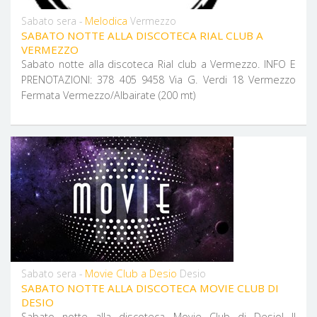
Melodica
Sabato sera -
Vermezzo
SABATO NOTTE ALLA DISCOTECA RIAL CLUB A
VERMEZZO
Sabato notte alla discoteca Rial club a Vermezzo. INFO E
PRENOTAZIONI: 378 405 9458 Via G. Verdi 18 Vermezzo
Fermata Vermezzo/Albairate (200 mt)
Movie Club a Desio
Sabato sera -
Desio
SABATO NOTTE ALLA DISCOTECA MOVIE CLUB DI
DESIO
Sabato notte alla discoteca Movie Club di Desio! Il