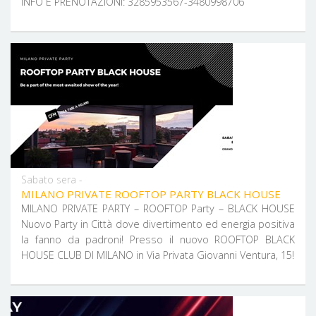
INFO E PRENOTAZIONI: 3285953567-3480998706
Sabato sera -
MILANO PRIVATE ROOFTOP PARTY BLACK HOUSE
MILANO PRIVATE PARTY – ROOFTOP Party – BLACK HOUSE
Nuovo Party in Città dove divertimento ed energia positiva
la fanno da padroni! Presso il nuovo ROOFTOP BLACK
HOUSE CLUB DI MILANO in Via Privata Giovanni Ventura, 15!