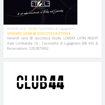
Etoile
Venerdì sera -
Cassinetta di Lugagnano
VENERDÌ SERA @ DISCOTECA ETOILE
Venerdì sera @ discoteca Etoile. LOKERA LATIN NIGHT!
Viale Lombardia 16 - Cassinetta di Lugagnano (MI) Info &
Reservations: 328.3879992