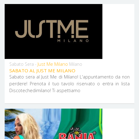
Just Me Milano
Sabato Sera -
Milano
SABATO AL JUST ME MILANO
Sabato sera al Just Me di Milano! L'appuntamento da non
perdere! Prenota il tuo tavolo riservato o entra in lista
Discotechedimilano! Ti aspettiamo