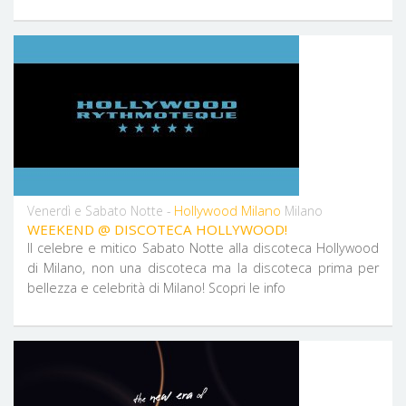
Hollywood Milano
Venerdì e Sabato Notte -
Milano
WEEKEND @ DISCOTECA HOLLYWOOD!
Il celebre e mitico Sabato Notte alla discoteca Hollywood
di Milano, non una discoteca ma la discoteca prima per
bellezza e celebrità di Milano! Scopri le info