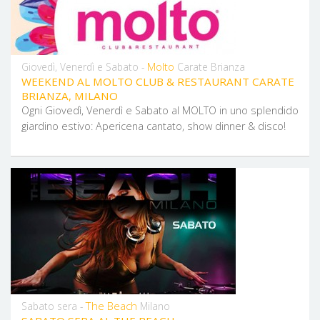
Molto
Giovedì, Venerdì e Sabato -
Carate Brianza
WEEKEND AL MOLTO CLUB & RESTAURANT CARATE
BRIANZA, MILANO
Ogni Giovedì, Venerdì e Sabato al MOLTO in uno splendido
giardino estivo: Apericena cantato, show dinner & disco!
The Beach
Sabato sera -
Milano