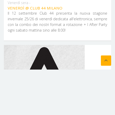
Venerdì sera -
VENERDÌ @ CLUB 44 MILANO
Il 12 settembre Club 44 presenta la nuova stagione
invernale 25/26 di venerdì dedicata all'elettronica, sempre
con la combo dei nostri format a rotazione + l After Party
ogni sabato mattina sino alle 8:00!
Land
Venerdì 26 Settembre 2025 -
Legnano
VENERDÌ SERA ALLA DISCOTECA LAND DI LEGNANO
Il Land è una realtà storica nell’ambito concertistico ed
eventi nell’hinterland milanese! Clicca e scopri info e