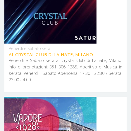
Venerdì e Sabato sera -
AL CRYSTAL CLUB DI LAINATE, MILANO
Venerdì e Sabato sera al Crystal Club di Lainate, Milano.
info e prenotazioni: 351 306 1288. Aperitivo e Musica in
serata. Venerdì - Sabato Apericena: 17:30 - 22:30 / Serata:
23:00 - 4:00