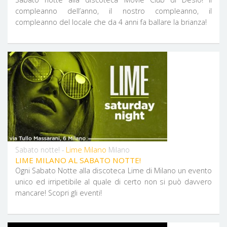
compleanno dell’anno, il nostro compleanno, il
compleanno del locale che da 4 anni fa ballare la brianza!
Lime Milano
Sabato notte! -
Milano
LIME MILANO AL SABATO NOTTE!
Ogni Sabato Notte alla discoteca Lime di Milano un evento
unico ed irripetibile al quale di certo non si può davvero
mancare! Scopri gli eventi!