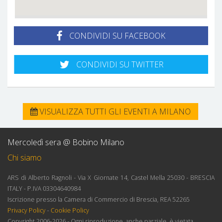
CONDIVIDI SU FACEBOOK
CONDIVIDI SU TWITTER
VISUALIZZA TUTTI GLI EVENTI A MILANO
Mercoledì sera @ Bobino Milano
Chi siamo
ARS di Alberto Ragnoli - Via X Giornate 14, Castel Mella 25030 - BRESCIA
ITALY - P.IVA 03304640984
Iscrizione presso la Camera di Commercio di Brescia, REA 52265
Privacy Policy
-
Cookie Policy
Copyright 2006-2026 - Ogni riproduzione, anche parziale, è vietata