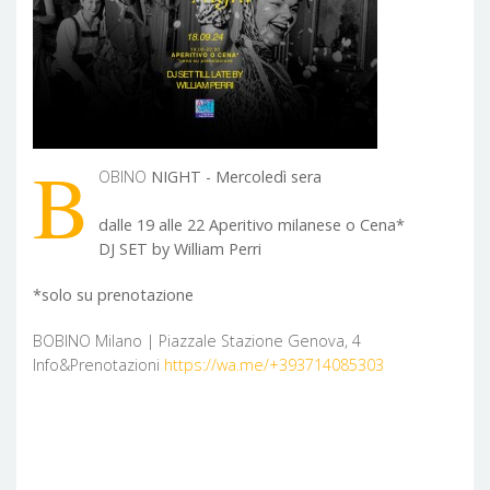
B
OBINO
NIGHT - Mercoledì sera
dalle 19 alle 22 Aperitivo milanese o Cena*
DJ SET by William Perri
*solo su prenotazione
BOBINO Milano | Piazzale Stazione Genova, 4
Info&Prenotazioni
https://wa.me/+393714085303