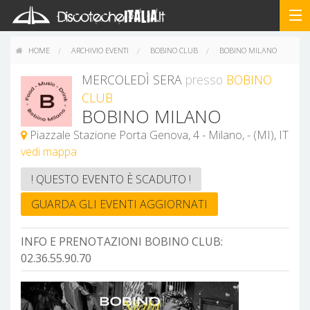
HOME
ARCHIVIO EVENTI
BOBINO CLUB
BOBINO MILANO
MERCOLEDÌ SERA
presso
BOBINO
CLUB
BOBINO MILANO
Piazzale Stazione Porta Genova, 4 - Milano, - (MI), IT
vedi mappa
! QUESTO EVENTO È SCADUTO !
GUARDA GLI EVENTI AGGIORNATI
INFO E PRENOTAZIONI BOBINO CLUB:
02.36.55.90.70