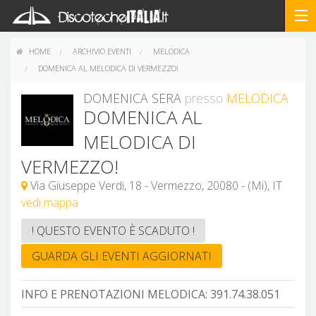
HOME
ARCHIVIO EVENTI
MELODICA
DOMENICA AL MELODICA DI VERMEZZO!
DOMENICA SERA
presso
MELODICA
DOMENICA AL
MELODICA DI
VERMEZZO!
Via Giuseppe Verdi, 18 - Vermezzo, 20080 - (Mi), IT
vedi mappa
! QUESTO EVENTO È SCADUTO !
GUARDA GLI EVENTI AGGIORNATI
INFO E PRENOTAZIONI MELODICA:
391.74.38.051