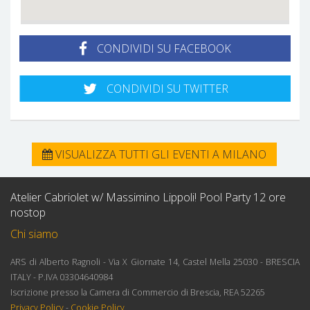
CONDIVIDI SU FACEBOOK
CONDIVIDI SU TWITTER
VISUALIZZA TUTTI GLI EVENTI A MILANO
Atelier Cabriolet w/ Massimino Lippoli! Pool Party 12 ore
nostop
Chi siamo
ARS di Alberto Ragnoli - Via X Giornate 14, Castel Mella 25030 - BRESCIA
ITALY - P.IVA 03304640984
Iscrizione presso la Camera di Commercio di Brescia, REA 52265
Privacy Policy
-
Cookie Policy