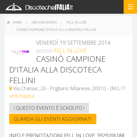
HOME
ARCHIVIO EVENTI
FELL IN LOVE
CASINÒ CAMPIONE D'ITALIA ALLA DISCOTECA FELLINI
VENERDÌ 19 SETTEMBRE 2014
presso
FELL IN LOVE
CASINÒ CAMPIONE
D'ITALIA ALLA DISCOTECA
FELLINI
Via Chaniac, 26 - Pogliano Milanese, 20010 - (MI), IT
vedi mappa
! QUESTO EVENTO È SCADUTO !
GUARDA GLI EVENTI AGGIORNATI
INFO E PRENOTAZIONI FELL IN LOVE:
3929206188