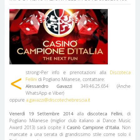
<
strong>Per info e prenotazioni alla
Discoteca
Fellini
di Pogliano Milanese, contattare:
Alessandro Gavazzi
349.46.25.654 (Anche
WhatsApp e Viber)
oppure
a.gavazzi@discotechebrescia.it
Venerdì 19 Settembre 2014
alla
discoteca Fellini
, di
Pogliano Milanese (miglior club italiano ai Dance Music
Award 2013) sarà ospite il
Casinò Campione d'Italia
. Non
mancate a una serata di grandissimo stile come solo il