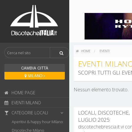
HOME
EVENTI
EVENTI MILAN
CAMBIA CITTÀ
SCOPRI TUTTI GLI E
MILANO
Nessun elemento trovato.
HOME PAGE
EVENTI MILANO
LOCALI, DISCOTECHE,
CATEGORIE LOCALI
LUGLIO 2025
Aperitivi & happy hour Milano
discotechebrescia.it vi co
Discoteche Milano