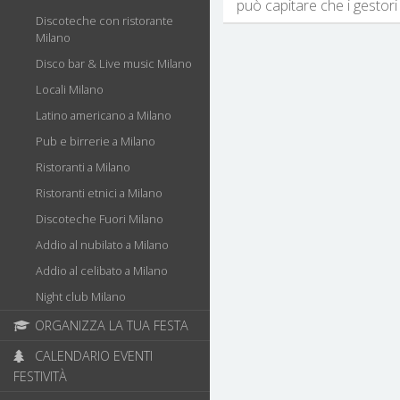
può capitare che i gestori 
Discoteche con ristorante
Milano
Disco bar & Live music Milano
Locali Milano
Latino americano a Milano
Pub e birrerie a Milano
Ristoranti a Milano
Ristoranti etnici a Milano
Discoteche Fuori Milano
Addio al nubilato a Milano
Addio al celibato a Milano
Night club Milano
ORGANIZZA LA TUA FESTA
CALENDARIO EVENTI
FESTIVITÀ