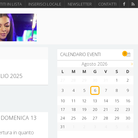
ITI IN LISTA
INSERISCI LOCALE
NEWSLETTER
CONTATTI
0
CALENDARIO EVENTI
Agosto 2026
>
L
M
M
G
V
S
D
LIO 2025
27
28
29
30
31
1
2
3
4
5
7
8
9
6
10
11
12
13
14
15
16
17
18
19
20
21
22
23
I DOMENICA 13
24
25
26
27
28
29
30
31
1
2
3
4
5
6
pertura in quanto