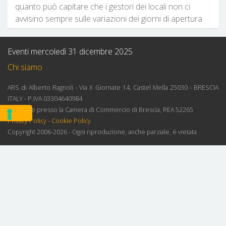
quanto può capitare che i gestori dei locali non ci
avvisino sempre sulle variazioni dei giorni di apertura
Eventi mercoledì 31 dicembre 2025
Chi siamo
ARS di Alberto Ragnoli - Via X Giornate 14, Castel Mella 25030 - BRESCIA
ITALY - P.IVA 03304640984
Iscrizione presso la Camera di Commercio di Brescia, REA 52265
Privacy Policy
-
Cookie Policy
Copyright 2006-2026 - Ogni riproduzione, anche parziale, è vietata