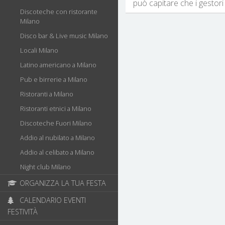
può capitare che i gestori 
Discoteche con ristorante
Milano
Disco bar & Live music Milano
Locali Milano
Latino americano a Milano
Pub e birrerie a Milano
Ristoranti a Milano
Ristoranti etnici a Milano
Discoteche Fuori Milano
Addio al nubilato a Milano
Addio al celibato a Milano
Night club Milano
ORGANIZZA LA TUA FESTA
CALENDARIO EVENTI
FESTIVITÀ