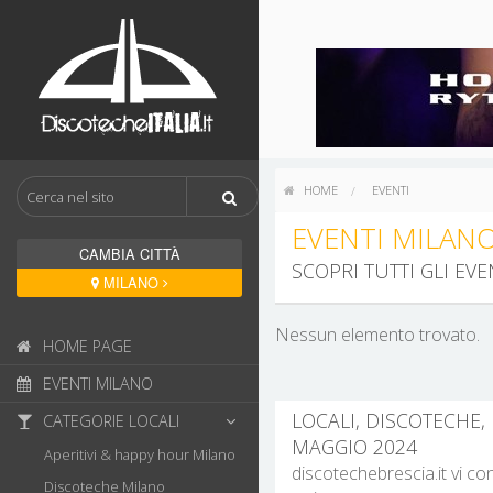
HOME
EVENTI
EVENTI MILAN
CAMBIA CITTÀ
SCOPRI TUTTI GLI EV
MILANO
Nessun elemento trovato.
HOME PAGE
EVENTI MILANO
LOCALI, DISCOTECHE, 
CATEGORIE LOCALI
MAGGIO 2024
Aperitivi & happy hour Milano
discotechebrescia.it vi co
Discoteche Milano