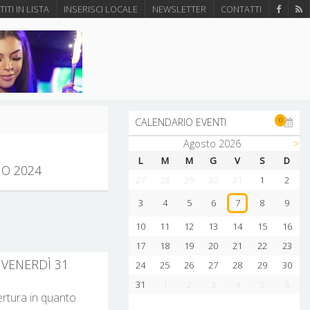
ITI IN LISTA
INSERISCI LOCALE
NEWSLETTER
CONTATTI
0
CALENDARIO EVENTI
Agosto 2026
>
L
M
M
G
V
S
D
IO 2024
27
28
29
30
31
1
2
3
4
5
6
8
9
7
10
11
12
13
14
15
16
17
18
19
20
21
22
23
 VENERDÌ 31
24
25
26
27
28
29
30
31
1
2
3
4
5
6
pertura in quanto