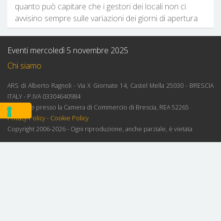
quanto può capitare che i gestori dei locali non ci
avvisino sempre sulle variazioni dei giorni di apertura
Eventi mercoledì 5 novembre 2025
Chi siamo
ARS di Alberto Ragnoli - Via X Giornate 14, Castel Mella 25030 - BRESCIA
ITALY - P.IVA 03304640984
Iscrizione presso la Camera di Commercio di Brescia, REA 52265
Privacy Policy
-
Cookie Policy
Copyright 2006-2026 - Ogni riproduzione, anche parziale, è vietata