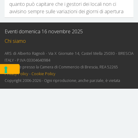
quanto può capitare che i gestori dei locali non ci
avvisino sempre sulle variazioni dei giorni di apertura
Eventi domenica 16 novembre 2025
Chi siamo
ARS di Alberto Ragnoli - Via X Giornate 14, Castel Mella 25030 - BRESCIA
ITALY - P.IVA 03304640984
Iscrizione presso la Camera di Commercio di Brescia, REA 52265
Privacy Policy
-
Cookie Policy
Copyright 2006-2026 - Ogni riproduzione, anche parziale, è vietata