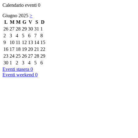
Calendario eventi
0
Giugno 2025
>
L
M
M
G
V
S
D
26
27
28
29
30
31
1
2
3
4
5
6
7
8
9
10
11
12
13
14
15
16
17
18
19
20
21
22
23
24
25
26
27
28
29
30
1
2
3
4
5
6
Eventi stasera
0
Eventi weekend
0